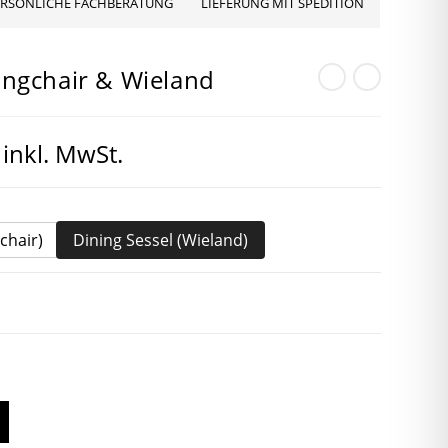
ERSÖNLICHE FACHBERATUNG
LIEFERUNG MIT SPEDITION
Kingchair & Wieland
Preisspanne:
inkl. MwSt.
399,00 €
bis
449,00 €
chair)
Dining Sessel (Wieland)