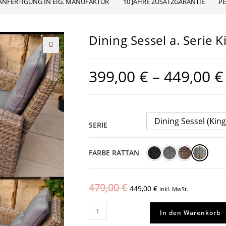
ANFERTIGUNG IN EIG. MANUFAKTUR
10 JAHRE ZUSATZGARANTIE
P
Dining Sessel a. Serie 
🔍
399,00
€
–
449,00
€
Dining Sessel (King
SERIE
FARBE RATTAN
Ursprünglicher
Aktueller
479,00
€
449,00
€
inkl. MwSt.
Preis
Preis
Dining
war:
ist:
In den Warenkorb
Sessel
479,00 €
449,00 €.