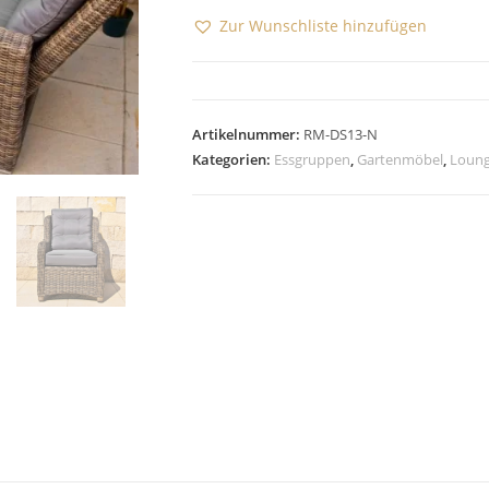
a.
Zur Wunschliste hinzufügen
Serie
Kingchair
&
Wieland
Artikelnummer:
RM-DS13-N
Menge
Kategorien:
Essgruppen
,
Gartenmöbel
,
Loun