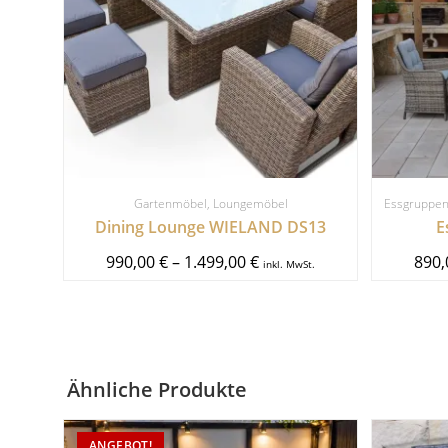
Gartenmöbel
,
Loungemöbel
Essgruppe
Dining Lounge WIELAND DS13
E
Preisspanne:
990,00
€
–
1.499,00
€
890
inkl. MwSt.
990,00 €
bis
1.499,00 €
Ähnliche Produkte
ANGEBOT!