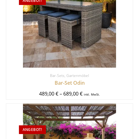
ANGEBOT!
Bar-Sets
,
Gartenmöbel
Bar-Set Odin
489,00
€
–
689,00
€
inkl. MwSt.
ANGEBOT!