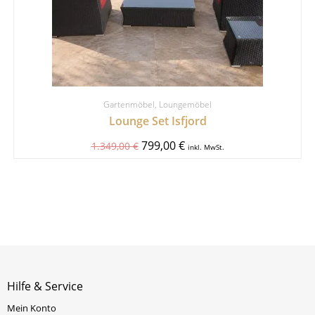
Gartenmöbel
,
Loungemöbel
Lounge Set Isfjord
799,00
€
1.349,00
€
inkl. MwSt.
Hilfe & Service
Mein Konto