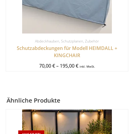
Abdeckhauben
,
Schutzplanen
,
Zubehör
Schutzabdeckungen für Modell HEIMDALL +
KINGCHAIR
70,00
€
–
195,00
€
inkl. MwSt.
Ähnliche Produkte