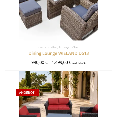
Gartenmöbel
,
Loungemöbel
Dining Lounge WIELAND DS13
990,00
€
–
1.499,00
€
inkl. MwSt.
ANGEBOT!