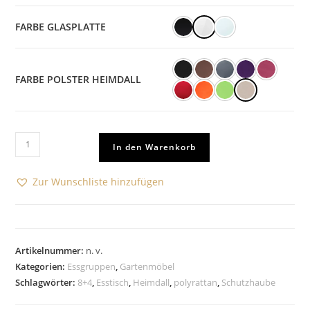
FARBE GLASPLATTE
FARBE POLSTER HEIMDALL
In den Warenkorb
Zur Wunschliste hinzufügen
Artikelnummer:
n. v.
Kategorien:
Essgruppen
,
Gartenmöbel
Schlagwörter:
8+4
,
Esstisch
,
Heimdall
,
polyrattan
,
Schutzhaube