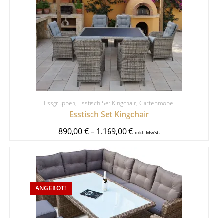
Essgruppen
,
Esstisch Set Kingchair
,
Gartenmöbel
Esstisch Set Kingchair
890,00
€
–
1.169,00
€
inkl. MwSt.
ANGEBOT!