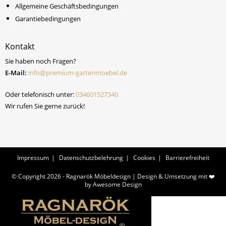
Allgemeine Geschäftsbedingungen
Garantiebedingungen
Kontakt
Sie haben noch Fragen?
E-Mail:
info@premium-gartenmoebel.de
Oder telefonisch unter:
034601527340
Wir rufen Sie gerne zurück!
Impressum
Datenschutzbelehrung
Cookies
Barrierefreiheit
© Copyright 2026 - Ragnarök Möbeldesign | Design & Umsetzung mit ❤️
by
Awesome Design