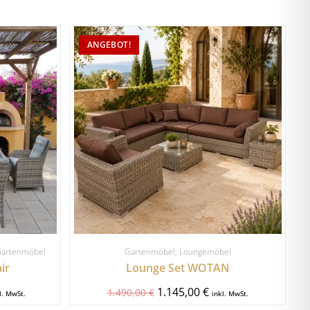
ANGEBOT!
artenmöbel
Gartenmöbel
,
Loungemöbel
ir
Lounge Set WOTAN
1.145,00
€
1.490,00
€
l. MwSt.
inkl. MwSt.