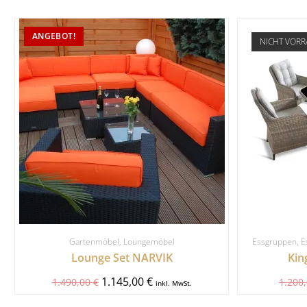
ANGEBOT!
NICHT VORR
Gartenmöbel
,
Loungemöbel
Essgruppen
,
E
Lounge Set NARVIK
King
1.145,00
€
1.490,00
€
1.200
inkl. MwSt.