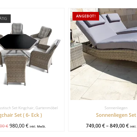
ANGEBOT!
ÄTIG
sstisch Set Kingchair
,
Gartenmöbel
Sonnenliegen
chair Set ( 6- Eck )
Sonnenliegen Set
980,00
€
749,00
€
–
849,00
€
,00
€
inkl. MwSt.
inkl