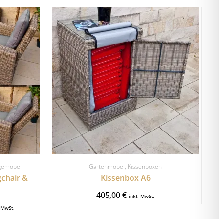
gemöbel
Gartenmöbel
,
Kissenboxen
gchair &
Kissenbox A6
405,00
€
inkl. MwSt.
. MwSt.