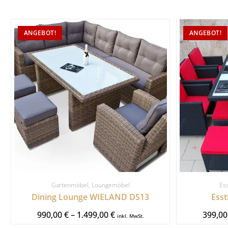
ANGEBOT!
ANGEBOT!
Gartenmöbel
,
Loungemöbel
Es
Dining Lounge WIELAND DS13
Ess
990,00
€
–
1.499,00
€
399,0
inkl. MwSt.