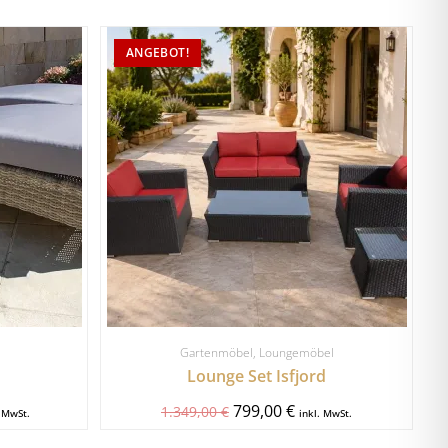
ANGEBOT!
Gartenmöbel
,
Loungemöbel
Lounge Set Isfjord
799,00
€
1.349,00
€
. MwSt.
inkl. MwSt.