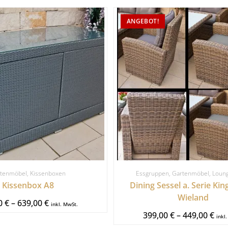
ANGEBOT!
tenmöbel
,
Kissenboxen
Essgruppen
,
Gartenmöbel
,
Loun
Kissenbox A8
Dining Sessel a. Serie Kin
Wieland
00
€
–
639,00
€
inkl. MwSt.
399,00
€
–
449,00
€
inkl