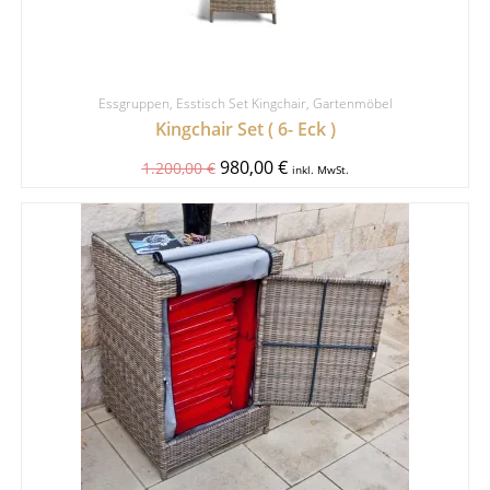
Essgruppen
,
Esstisch Set Kingchair
,
Gartenmöbel
Kingchair Set ( 6- Eck )
980,00
€
1.200,00
€
inkl. MwSt.