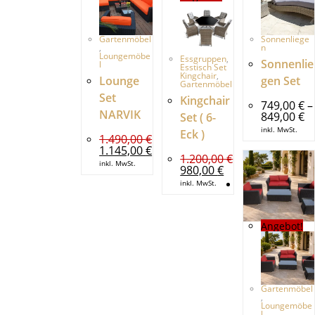
Gartenmöbel
Sonnenliege
,
n
Loungemöbe
Essgruppen
,
Sonnenlie
l
Esstisch Set
Kingchair
,
Lounge
gen Set
Gartenmöbel
Set
Kingchair
749,00
€
–
NARVIK
Pr
849,00
€
Set ( 6-
74
inkl. MwSt.
Eck )
bi
1.490,00
€
84
Ursprünglicher
Aktueller
1.145,00
€
1.200,00
€
Preis
Preis
inkl. MwSt.
war:
ist:
Ursprünglicher
Aktueller
980,00
€
1.490,00 €
1.145,00 €.
Preis
Preis
inkl. MwSt.
war:
ist:
1.200,00 €
980,00 €.
Angebot!
Gartenmöbel
,
Loungemöbe
l