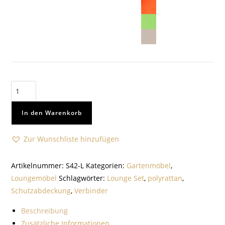
In den Warenkorb
Zur Wunschliste hinzufügen
Artikelnummer:
S42-L
Kategorien:
Gartenmöbel
,
Loungemöbel
Schlagwörter:
Lounge Set
,
polyrattan
,
Schutzabdeckung
,
Verbinder
Beschreibung
Zusätzliche Informationen