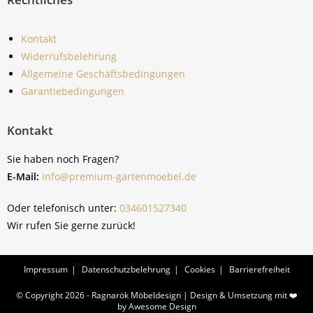
Kontakt
Widerrufsbelehrung
Allgemeine Geschäftsbedingungen
Garantiebedingungen
Kontakt
Sie haben noch Fragen?
E-Mail:
info@premium-gartenmoebel.de
Oder telefonisch unter:
034601527340
Wir rufen Sie gerne zurück!
Impressum
Datenschutzbelehrung
Cookies
Barrierefreiheit
© Copyright 2026 - Ragnarök Möbeldesign | Design & Umsetzung mit ❤️
by
Awesome Design