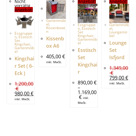
Nicht
Angebot!
Angebot!
vorrätig
Angebot!
Gartenmöb
el
,
Essgruppe
Gartenmöb
Kissenboxe
n
,
Esstisch
el
,
n
Set
Loungemö
Essgruppe
Kingchair
,
bel
n
,
Esstisch
Kissenb
Gartenmöb
Set
Lounge
el
Kingchair
,
ox A6
Gartenmöb
Esstisch
Set
el
405,00
€
Set
Isfjord
Kingchai
inkl. MwSt.
Kingchai
r Set ( 6-
1.349,00
r
€
Eck )
799,00
€
890,00
€
1.200,00
inkl. MwSt.
–
€
1.169,00
980,00
€
€
inkl.
inkl. MwSt.
MwSt.