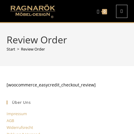
Die Email-Bearbeitungszeit
beträgt aktuell bis zu 72h. Wir
0
danken für Ihr Verständnis.
***
🌸 15% Rabatt mit dem Code:
Jetzt shoppen!
August15 ( gültig vom 01.08. -
31.08. ) 🌸
Review Order
Bar Set Odin in Schwarz-Kupfer
für 498,- €
***
Start
>
Review Order
[woocommerce_easycredit_checkout_review]
Über Uns
Impressum
AGB
Widerrufsrecht