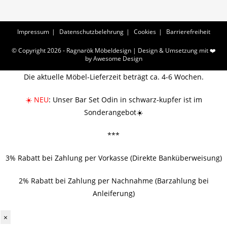
Impressum
Datenschutzbelehrung
Cookies
Barrierefreiheit
© Copyright 2026 - Ragnarök Möbeldesign | Design & Umsetzung mit ❤️
by
Awesome Design
Die aktuelle Möbel-Lieferzeit beträgt ca. 4-6 Wochen.
☀️ NEU
: Unser Bar Set Odin in schwarz-kupfer ist im
Sonderangebot☀️
***
3% Rabatt bei Zahlung per Vorkasse (Direkte Banküberweisung)
2% Rabatt bei Zahlung per Nachnahme (Barzahlung bei
Anleiferung)
×