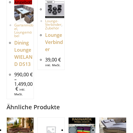
Angebot!
Lounge-
Verbinder
,
Gartenmöb
Zubehör
el
,
Loungemö
Lounge
bel
Verbind
Dining
er
Lounge
WIELAN
39,00
€
D DS13
inkl. MwSt.
990,00
€
–
1.499,00
€
inkl.
MwSt.
Ähnliche Produkte