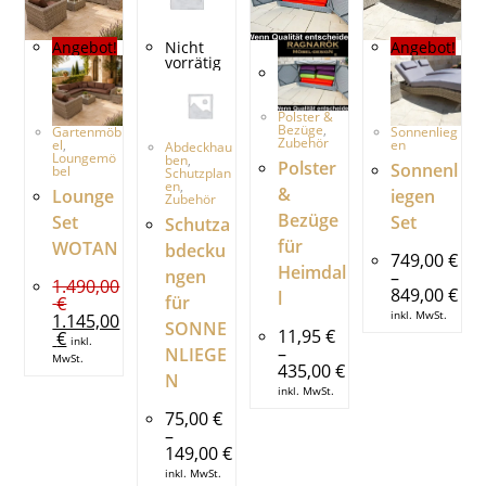
Angebot!
Nicht
Angebot!
vorrätig
Polster &
Bezüge
,
Gartenmöb
Sonnenlieg
Zubehör
el
,
en
Abdeckhau
Loungemö
ben
,
Polster
Sonnenl
bel
Schutzplan
en
,
&
Lounge
iegen
Zubehör
Bezüge
Set
Set
Schutza
für
WOTAN
bdecku
749,00
€
Heimdal
ngen
–
1.490,00
849,00
€
l
für
€
inkl. MwSt.
1.145,00
SONNE
11,95
€
€
inkl.
–
NLIEGE
MwSt.
435,00
€
N
inkl. MwSt.
75,00
€
–
149,00
€
inkl. MwSt.